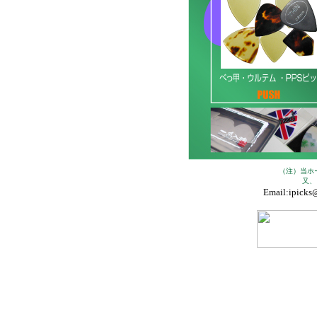
（注）当ホー
又、
Email:ipicks