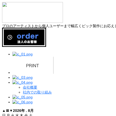
プロのアーティストから個人ユーザーまで幅広くピック製作にお応え
会社概要
社内での取り組み
▲
〓
▼
2026年 . 8月
日
月
火
水
木
金
土