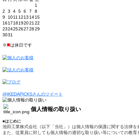
1
2
3
4
5
6
7
8
9
10
11
12
13
14
15
16
17
18
19
20
21
22
23
24
25
26
27
28
29
30
31
■
※
は休日です
@IKEDAPICKSさんのツイート
個人情報の取り扱い
■
はじめに
池田工業株式会社（以下「当社」）は個人情報の保護に関する法律を
また、従業員に対しても個人情報の適切な取り扱い等についての教育